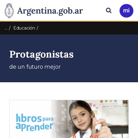
Pasar al contenido principal
Presidencia
Buscar
Ir
a
de
Mi
…
Educación
Arg
la
Protagonistas
Nación
de un futuro mejor