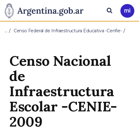
Pasar al contenido principal
Presidencia
Buscar
Ir
a
de
Mi
…
Censo Federal de Infraestructura Educativa -Cenfie-
Arg
la
Nación
Censo Nacional
de
Infraestructura
Escolar -CENIE-
2009