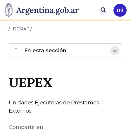
Pasar al contenido principal
Presidencia
Buscar
Ir
a
de
Mi
…
DGSIAF
Arg
la
Nación
En esta sección
UEPEX
Unidades Ejecutoras de Préstamos
Externos
Compartir en