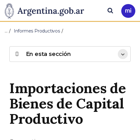
Pasar al contenido principal
Presidencia
Buscar
Ir
a
de
Mi
…
Informes Productivos
Arg
la
Nación
En esta sección
Importaciones de
Bienes de Capital
Productivo