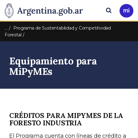
Pasar al contenido principal
Presidencia
Buscar
Ir
a
de
Mi
…
Programa de Sustentabilidad y Competitividad
Arg
Forestal
la
Nación
Equipamiento para
MiPyMEs
CRÉDITOS PARA MIPYMES DE LA
FORESTO INDUSTRIA
El Programa cuenta con líneas de crédito a