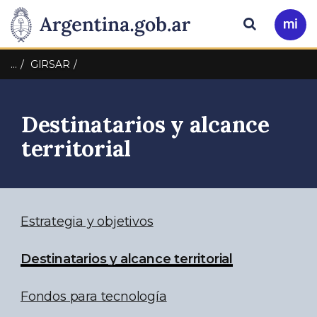
Pasar al contenido principal
Presidencia
Buscar
Ir
a
de
Mi
…
GIRSAR
Arg
la
Destinatarios y alcance
Nación
territorial
Estrategia y objetivos
Destinatarios y alcance territorial
Fondos para tecnología