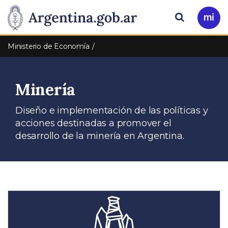
Pasar al contenido principal
Presidencia
Buscar
Ir
a
de
Mi
Ministerio de Economía
Arg
la
Minería
Nación
Diseño e implementación de las políticas y
acciones destinadas a promover el
desarrollo de la minería en Argentina.