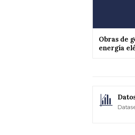
Obras de g
energía el
Dato
Datase