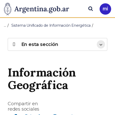
Pasar al contenido principal
Presidencia
Buscar
Ir
a
de
Mi
…
Sistema Unificado de Información Energética
Arg
la
Nación
En esta sección
Información
Geográfica
Compartir en
redes sociales
Compartir en Facebook
Compartir en Twitter
Compartir en Linkedin
Compartir en Whatsapp
Compartir en Telegram