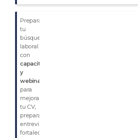
Prepará
tu
búsqueda
laboral
con
capacitaciones
y
webinars
para
mejorar
tu CV,
preparar
entrevistas,
fortalecer