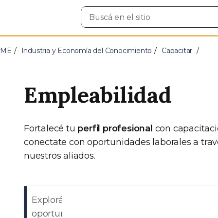
Buscar
en
el
sitio
PyME
Industria y Economía del Conocimiento
Capacitar
Empleabilidad
Fortalecé tu
perfil profesional
con capacitacio
conectate con oportunidades laborales a trav
nuestros aliados.
Explorá
oportunidades