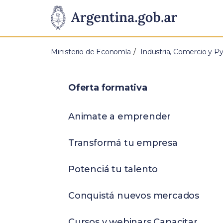
Pasar al contenido principal
Presidencia
de
Ministerio de Economía
Industria, Comercio y 
la
Nación
Oferta formativa
Animate a emprender
Transformá tu empresa
Potenciá tu talento
Conquistá nuevos mercados
Cursos y webinars Capacitar