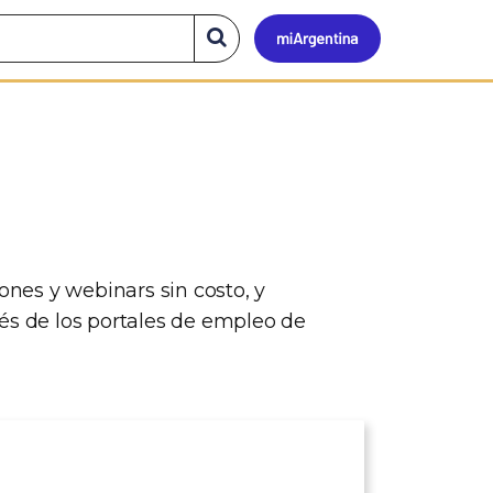
Mi
Buscar
en
el
Argen
sitio
nes y webinars sin costo, y
és de los portales de empleo de