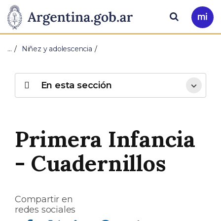
Pasar al contenido principal
Presidencia
Buscar
Ir
a
de
Mi
…
Niñez y adolescencia
Arg
la
Nación
En esta sección
Primera Infancia
- Cuadernillos
Compartir en
redes sociales
Compartir en Facebook
Compartir en Twitter
Compartir en Linkedin
Compartir en Whatsapp
Compartir en Telegram