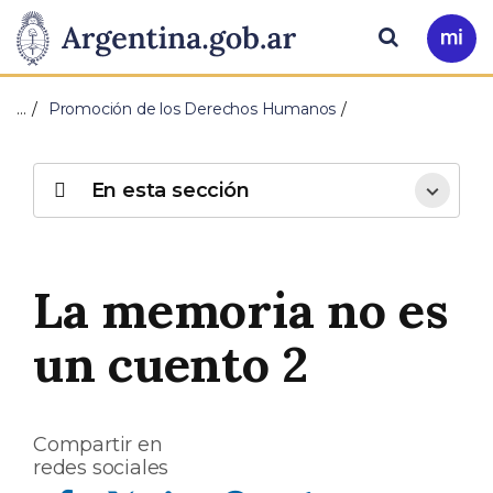
Pasar al contenido principal
Presidencia
Buscar
Ir
a
de
Mi
…
Promoción de los Derechos Humanos
Arg
la
Nación
En esta sección
La memoria no es
un cuento 2
Compartir en
redes sociales
Compartir en Facebook
Compartir en Twitter
Compartir en Linkedin
Compartir en Whatsapp
Compartir en Telegram