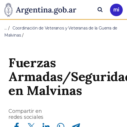
Pasar al contenido principal
Presidencia
Buscar
Ir
a
de
Mi
…
Coordinación de Veteranos y Veteranas de la Guerra de
Arg
la
Malvinas
Nación
Fuerzas
Armadas/Segurida
en Malvinas
Compartir en
redes sociales
Compartir en Facebook
Compartir en Twitter
Compartir en Linkedin
Compartir en Whatsapp
Compartir en Telegram