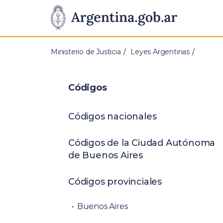
Pasar al contenido principal
Presidencia
de
Ministerio de Justicia
Leyes Argentinas
la
Nación
Códigos
Códigos nacionales
Códigos de la Ciudad Autónoma
de Buenos Aires
Códigos provinciales
Buenos Aires