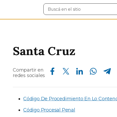
Buscar
en
el
sitio
Santa Cruz
Compartir en Facebook
Compartir en Twitter
Compartir en Linkedin
Compartir en Whatsapp
Compartir en Telegram
Compartir en
redes sociales
Código De Procedimiento En Lo Contenc
Código Procesal Penal