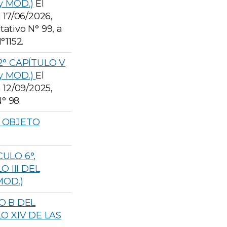
 y MOD.)
El
a 17/06/2026,
etativo N° 99, a
°1152.
2° CAPÍTULO V
 y MOD.)
El
a 12/09/2025,
° 98.
– OBJETO
CULO 6°,
O III DEL
MOD.)
SO B DEL
LO XIV DE LAS