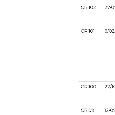
CRI102
27/0
CRI101
6/02
CRI100
22/1
CRI99
12/0