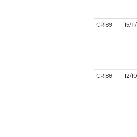
CRI89
15/1
CRI88
12/1