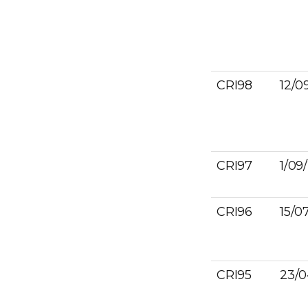
CRI98
12/0
CRI97
1/09
CRI96
15/0
CRI95
23/0