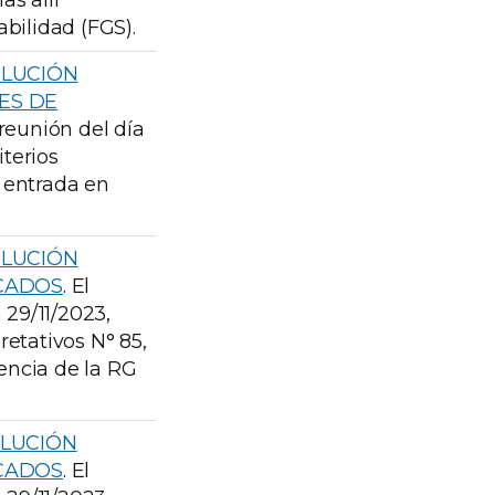
as allí
bilidad (FGS).
OLUCIÓN
ES DE
 reunión del día
iterios
a entrada en
OLUCIÓN
RCADOS
. El
 29/11/2023,
pretativos N° 85,
gencia de la RG
OLUCIÓN
RCADOS
. El