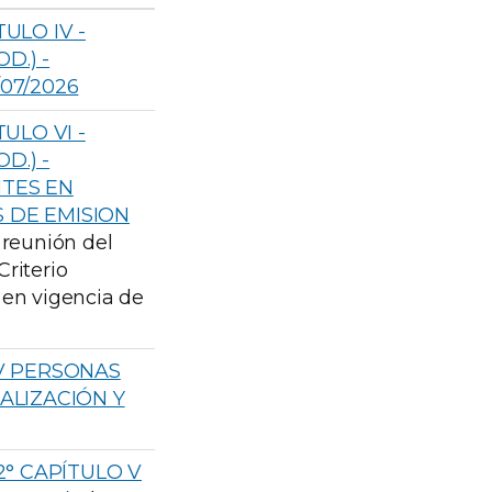
ULO IV -
D.) -
07/2026
ULO VI -
D.) -
NTES EN
 DE EMISION
 reunión del
Criterio
a en vigencia de
AV PERSONAS
CALIZACIÓN Y
2° CAPÍTULO V