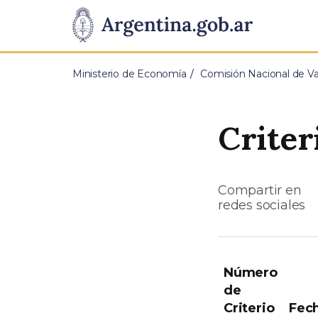
Pasar al contenido principal
Presidencia
de
Ministerio de Economía
Comisión Nacional de V
la
Nación
Criter
Compartir en
redes sociales
Número
de
Criterio
Fec