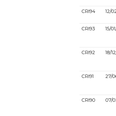
CRI94
12/0
CRI93
15/0
CRI92
18/1
CRI91
27/0
CRI90
07/0