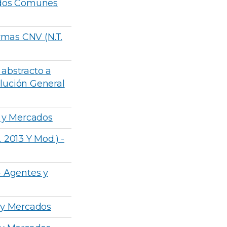
ondos Comunes
ormas CNV (N.T.
 abstracto a
olución General
s y Mercados
. 2013 Y Mod.) -
 - Agentes y
 y Mercados