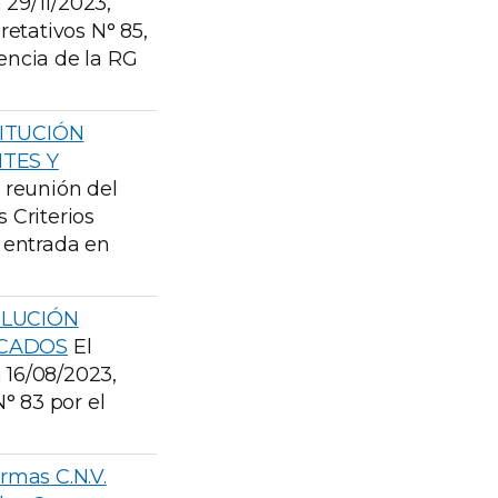
 29/11/2023,
pretativos N° 85,
gencia de la RG
TITUCIÓN
NTES Y
u reunión del
s Criterios
a entrada en
OLUCIÓN
RCADOS
El
a 16/08/2023,
N° 83 por el
ormas C.N.V.