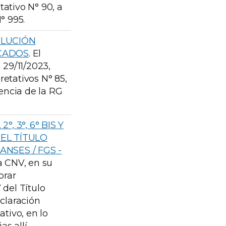
etativo N° 90, a
° 995.
OLUCIÓN
RCADOS
. El
 29/11/2023,
pretativos N° 85,
gencia de la RG
, 3°, 6° BIS Y
DEL TÍTULO
 ANSES / FGS -
a CNV, en su
orar
 del Título
aclaración
ativo, en lo