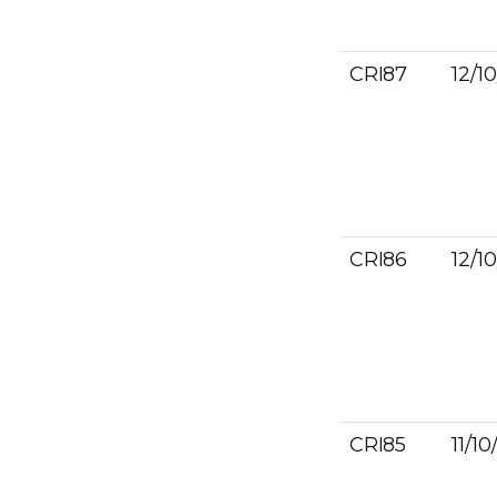
CRI87
12/1
CRI86
12/1
CRI85
11/1