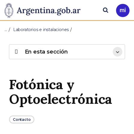
Pasar al contenido principal
Presidencia
Buscar
Ir
a
de
Mi
…
Laboratorios e instalaciones
Arg
la
Nación
En esta sección
Fotónica y
Optoelectrónica
Contacto