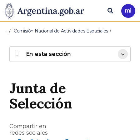
Pasar al contenido principal
Presidencia
Buscar
Ir
a
de
Mi
…
Comisión Nacional de Actividades Espaciales
Arg
la
Nación
En esta sección
Junta de
Selección
Compartir en
redes sociales
Compartir en Facebook
Compartir en Twitter
Compartir en Linkedin
Compartir en Whatsapp
Compartir en Telegram