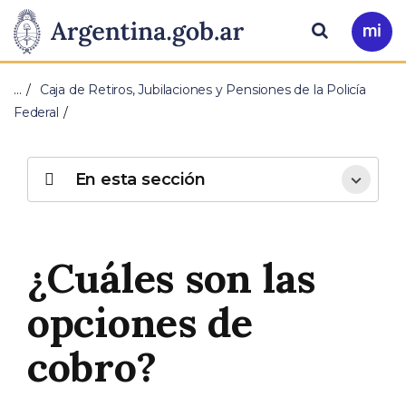
Pasar al contenido principal
Presidencia
Buscar
Ir
a
de
Mi
…
Caja de Retiros, Jubilaciones y Pensiones de la Policía
Arg
la
Federal
Nación
En esta sección
¿Cuáles son las
opciones de
cobro?