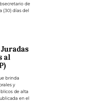
ubsecretario de
 (30) días del
 Juradas
 al
P)
ue brinda
orales y
blicos de alta
ublicada en el