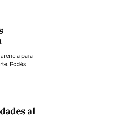
s
a
parencia para
rte. Podés
dades al