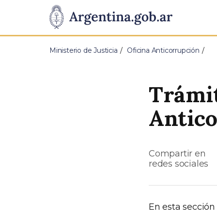
Pasar al contenido principal
Presidencia
de
Ministerio de Justicia
Oficina Anticorrupción
la
Nación
Trámit
Antic
Compartir en
redes sociales
En esta sección