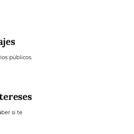
ajes
ios públicos.
ntereses
ber si te