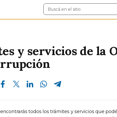
Buscar
en
el
sitio
es y servicios de la 
orrupción
Compartir en Facebook
Compartir en Twitter
Compartir en Linkedin
Compartir en Whatsapp
Compartir en Telegram
 encontrarás todos los trámites y servicios que pod