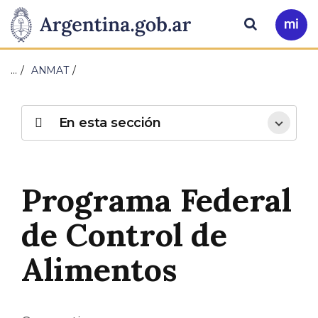
Pasar al contenido principal
Presidencia
Buscar
Ir
a
de
Mi
…
ANMAT
Arg
la
Nación
En esta sección
Programa Federal
de Control de
Alimentos