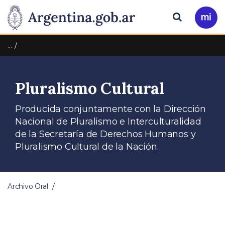
Pasar al contenido principal
Presidencia
Buscar
Ir
a
de
Mi
…
Arg
la
Pluralismo Cultural
Nación
Producida conjuntamente con la Dirección
Nacional de Pluralismo e Interculturalidad
de la Secretaría de Derechos Humanos y
Pluralismo Cultural de la Nación.
Archivo Oral