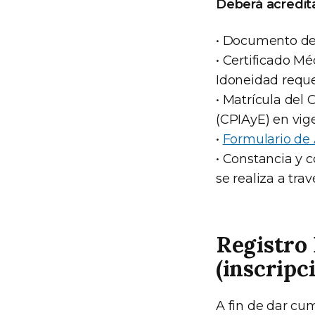
Deberá acreditar
• Documento de
• Certificado Mé
Idoneidad reque
• Matrícula del 
(CPIAyE) en vig
•
Formulario de 
• Constancia y 
se realiza a tra
Registro 
(inscripc
A fin de dar cum