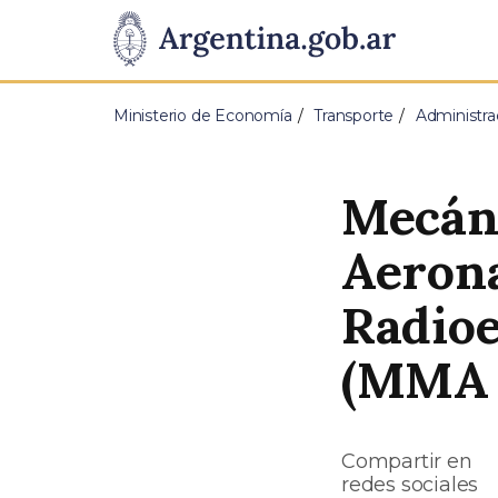
Pasar al contenido principal
Presidencia
de
Ministerio de Economía
Transporte
Administra
la
Nación
Mecán
Aerona
Radioe
(MMA 
Compartir en
redes sociales