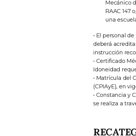
Mecánico de
RAAC 147 o,
una escuela
• El personal de
deberá acredita
instrucción reco
• Certificado Mé
Idoneidad reque
• Matrícula del 
(CPIAyE), en vi
• Constancia y 
se realiza a tra
RECATEG