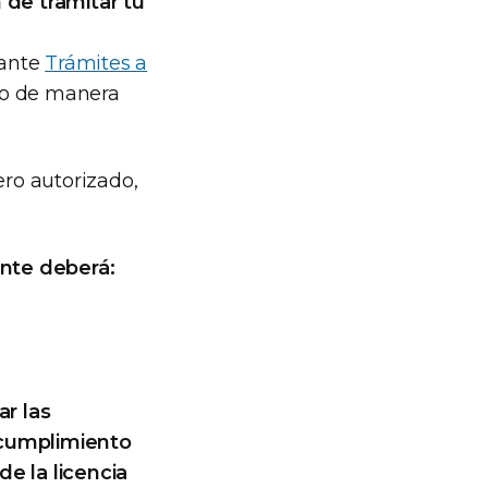
 de tramitar tu
iante
Trámites a
o de manera
ero autorizado,
ante deberá:
r las
 cumplimiento
de la licencia