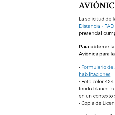
AVIÓNI
La solicitud de
Distancia - TAD
presencial cump
Para obtener la
Aviónica para l
•
Formulario de 
habilitaciones
• Foto color 4X
fondo blanco, cel
en un contexto s
• Copia de Lice