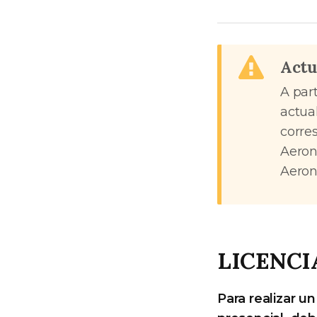
Actu
A part
actua
corre
Aeron
Aeron
LICENCI
Para realizar u