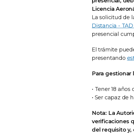
presencial, deb
Licencia Aeroná
La solicitud de
Distancia - TAD
presencial cump
El trámite puede
presentando
es
Para gestionar 
• Tener 18 años 
• Ser capaz de h
Nota: La Autori
verificaciones 
del requisito y