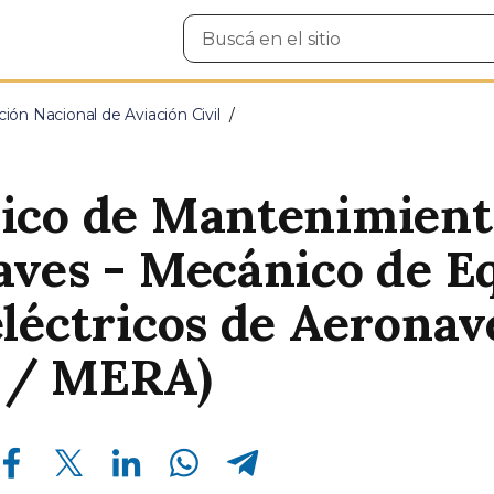
Buscar
en
el
sitio
ción Nacional de Aviación Civil
ico de Mantenimient
ves - Mecánico de E
léctricos de Aeronav
/ MERA)
Compartir en Facebook
Compartir en Twitter
Compartir en Linkedin
Compartir en Whatsapp
Compartir en Telegram