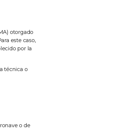
MA) otorgado
Para este caso,
lecido por la
a técnica o
eronave o de