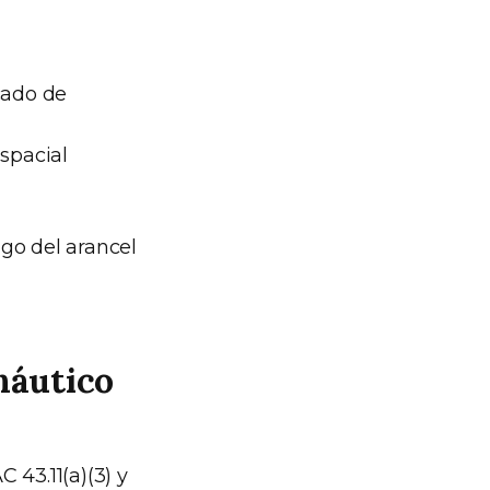
cado de
Espacial
ago del arancel
náutico
 43.11(a)(3) y