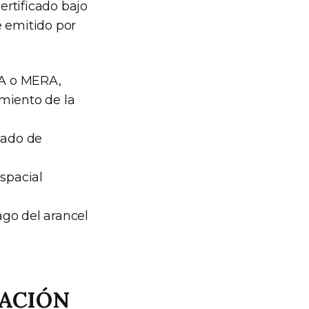
ertificado bajo
e emitido por
MMA o MERA,
imiento de la
cado de
Espacial
ago del arancel
TACIÓN