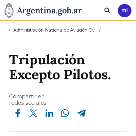
Pasar al contenido principal
Presidencia
Buscar
Ir
a
de
Mi
…
Administración Nacional de Aviación Civil
Arg
la
Nación
Tripulación
Excepto Pilotos.
Compartir en
redes sociales
Compartir en Facebook
Compartir en Twitter
Compartir en Linkedin
Compartir en Whatsapp
Compartir en Telegram