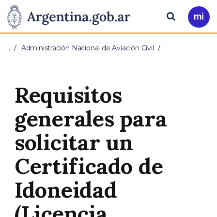
Pasar al contenido principal
Presidencia
Buscar
Ir
a
de
Mi
…
Administración Nacional de Aviación Civil
Arg
la
Nación
Requisitos
generales para
solicitar un
Certificado de
Idoneidad
(Licencia,