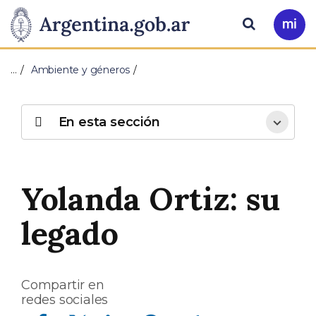
Pasar al contenido principal
Presidencia
Buscar
Ir
a
de
Mi
…
Ambiente y géneros
Arg
la
Nación
En esta sección
Yolanda Ortiz: su
legado
Compartir en
redes sociales
Compartir en Facebook
Compartir en Twitter
Compartir en Linkedin
Compartir en Whatsapp
Compartir en Telegram