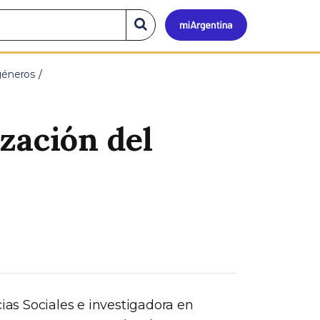
Mi
Buscar
en
el
Argen
sitio
géneros
zación del
cias Sociales e investigadora en