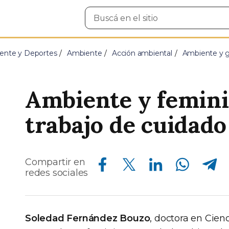
Buscar
en
el
sitio
ente y Deportes
Ambiente
Acción ambiental
Ambiente y 
Ambiente y femini
trabajo de cuidado
Compartir en Facebook
Compartir en Twitter
Compartir en Linkedin
Compartir en Whatsapp
Compartir en Telegram
Compartir en
redes sociales
Soledad Fernández Bouzo
, doctora en Cien