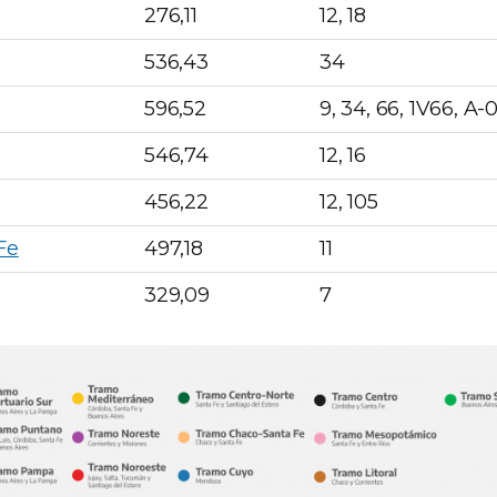
276,11
12, 18
536,43
34
596,52
9, 34, 66, 1V66, A-
546,74
12, 16
456,22
12, 105
Fe
497,18
11
329,09
7