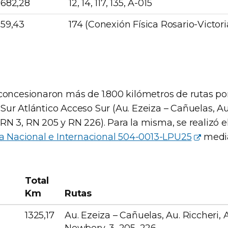
682,28
12, 14, 117, 135, A-015
59,43
174 (Conexión Física Rosario-Victori
 concesionaron más de 1.800 kilómetros de rutas po
ur Atlántico Acceso Sur (Au. Ezeiza – Cañuelas, Au.
RN 3, RN 205 y RN 226). Para la misma, se realizó e
ica Nacional e Internacional 504-0013-LPU25
media
Total
Km
Rutas
1325,17
Au. Ezeiza – Cañuelas, Au. Riccheri, 
Newbery, 3, 205, 226.