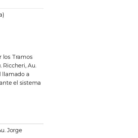
a)
r los Tramos
 Riccheri, Au.
l llamado a
nte el sistema
Au. Jorge