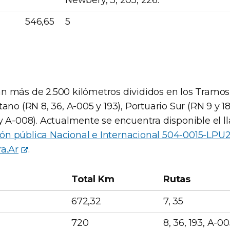
546,65
5
n más de 2.500 kilómetros divididos en los Tramo
tano (RN 8, 36, A-005 y 193), Portuario Sur (RN 9 y 18
 y A-008). Actualmente se encuentra disponible el 
ción pública Nacional e Internacional 504-0015-LPU
a.Ar
.
Total Km
Rutas
672,32
7, 35
720
8, 36, 193, A-0