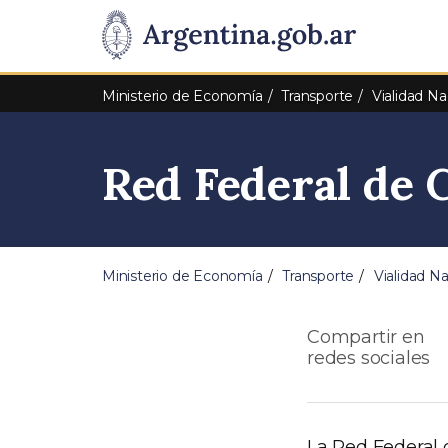
Pasar al contenido principal
Presidencia
de
Ministerio de Economía
Transporte
Vialidad Na
la
Red Federal de 
Nación
Ministerio de Economía
Transporte
Vialidad Na
Compartir en
redes sociales
La Red Federal 