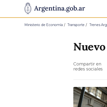
Pasar al contenido principal
Presidencia
de
Ministerio de Economía
Transporte
Trenes Arg
la
Nación
Nuevo 
Compartir en
redes sociales