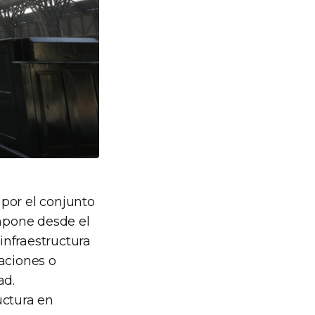
 por el conjunto
ompone desde el
infraestructura
laciones o
ad.
uctura en