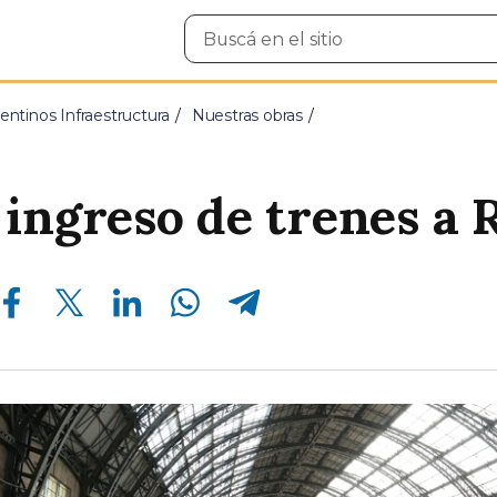
Buscar
en
el
sitio
entinos Infraestructura
Nuestras obras
ingreso de trenes a 
Compartir en Facebook
Compartir en Twitter
Compartir en Linkedin
Compartir en Whatsapp
Compartir en Telegram