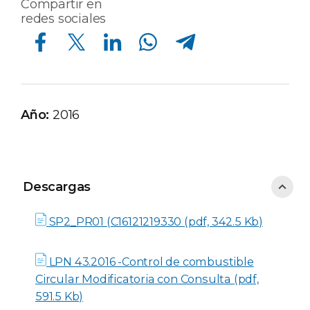
Compartir en
redes sociales
Compartir en Facebook
Compartir en Twitter
Compartir en Linkedin
Compartir en Whatsapp
Compartir en Telegram
Año:
2016
Descargas
Descargas
SP2_PR01 (C16121219330 (pdf, 342.5 Kb)
LPN 43.2016 -Control de combustible
Circular Modificatoria con Consulta (pdf,
591.5 Kb)