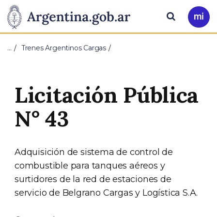
Pasar al contenido principal
Presidencia
Buscar
Ir
a
de
Mi
…
Trenes Argentinos Cargas
Arg
la
Nación
Licitación Pública
N° 43
Adquisición de sistema de control de
combustible para tanques aéreos y
surtidores de la red de estaciones de
servicio de Belgrano Cargas y Logística S.A.