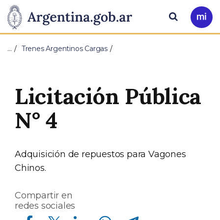
Pasar al contenido principal
Presidencia
Buscar
Ir
a
de
Mi
…
Trenes Argentinos Cargas
Arg
la
Nación
Licitación Pública
N° 4
Adquisición de repuestos para Vagones
Chinos.
Compartir en
redes sociales
Compartir en Facebook
Compartir en Twitter
Compartir en Linkedin
Compartir en Whatsapp
Compartir en Telegram