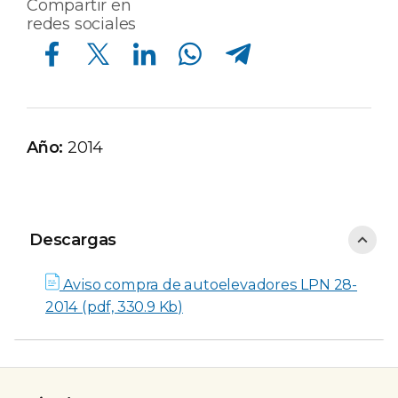
Compartir en
redes sociales
Compartir en Facebook
Compartir en Twitter
Compartir en Linkedin
Compartir en Whatsapp
Compartir en Telegram
Año:
2014
Descargas
Descargas
Aviso compra de autoelevadores LPN 28-
2014 (pdf, 330.9 Kb)