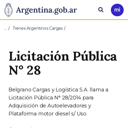
Pasar al contenido principal
Presidencia
Buscar
Ir
a
de
Mi
…
Trenes Argentinos Cargas
Arg
la
Nación
Licitación Pública
N° 28
Belgrano Cargas y Logística S.A. llama a
Licitación Pública N° 28/2014 para
Adquisición de Autoelevadores y
Plataforma motor diesel s/ Uso.