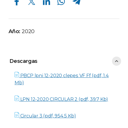
Año:
2020
Descargas
Descargas
PBCP lpni 12-2020 clepes VF Ff (pdf, 1.4
Mb)
LPN 12-2020 CIRCULAR 2 (pdf, 39.7 Kb)
Circular 3 (pdf, 954.5 Kb)