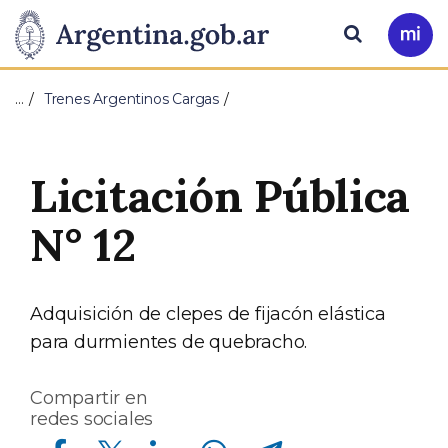
Pasar al contenido principal
Presidencia
Buscar
Ir
a
de
Mi
…
Trenes Argentinos Cargas
Arg
la
Nación
Licitación Pública
N° 12
Adquisición de clepes de fijacón elástica
para durmientes de quebracho.
Compartir en
redes sociales
Compartir en Facebook
Compartir en Twitter
Compartir en Linkedin
Compartir en Whatsapp
Compartir en Telegram