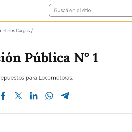
Buscar
en
el
sitio
entinos Cargas
ción Pública N° 1
repuestos para Locomotoras.
Compartir en Facebook
Compartir en Twitter
Compartir en Linkedin
Compartir en Whatsapp
Compartir en Telegram