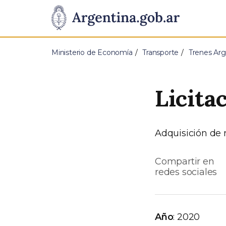
Pasar al contenido principal
Presidencia
de
Ministerio de Economía
Transporte
Trenes Arg
la
Nación
Licita
Adquisición de 
Compartir en
redes sociales
Año
: 2020