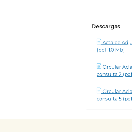
Descargas
Descargas
Acta de Adj
(pdf, 1.0 Mb)
Circular Acla
consulta 2 (pdf
Circular Acla
consulta 5 (pdf