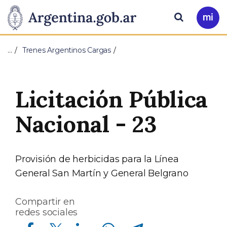
Pasar al contenido principal
Presidencia
Buscar
Ir
a
de
Mi
…
Trenes Argentinos Cargas
Arg
la
Nación
Licitación Pública
Nacional - 23
Provisión de herbicidas para la Línea
General San Martín y General Belgrano
Compartir en
redes sociales
Compartir en Facebook
Compartir en Twitter
Compartir en Linkedin
Compartir en Whatsapp
Compartir en Telegram