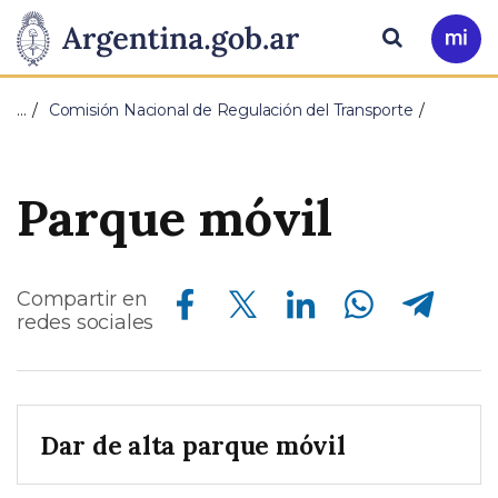
Pasar al contenido principal
Presidencia
Buscar
Ir
a
de
Mi
…
Comisión Nacional de Regulación del Transporte
Arg
la
Nación
Parque móvil
Compartir en Facebook
Compartir en Twitter
Compartir en Linkedin
Compartir en Whatsapp
Compartir en Telegram
Compartir en
redes sociales
Dar de alta parque móvil