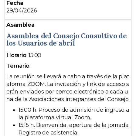
29/04/2026
Asamblea del Consejo Consultivo de
los Usuarios de abril
D
Horario
: 15:00
e
Temario
:
s
La reunión se llevará a cabo a través de la plat
c
aforma ZOOM. La invitación y link de acceso s
r
erán enviados por correo electrónico a cada u
i
na de la Asociaciones integrantes del Consejo.
p
c
15:00 h. Proceso de admisión de ingreso a
i
la plataforma virtual Zoom.
ó
15:15 h. Bienvenida, apertura de la jornada.
n
Registro de asistencia.