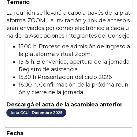
Temario
:
s
La reunión se llevará a cabo a través de la plat
c
aforma ZOOM. La invitación y link de acceso s
r
erán enviados por correo electrónico a cada u
i
na de la Asociaciones integrantes del Consejo.
p
c
15:00 h. Proceso de admisión de ingreso a
i
la plataforma virtual Zoom.
ó
15:15 h. Bienvenida, apertura de la jornada.
n
Registro de asistencia.
15:30 h Presentación del ciclo 2026
16:00 h. Confirmación de la próxima reuni
ón y cierre de la jornada.
Descargá el acta de la asamblea anterior
Acta CCU - Diciembre 2025