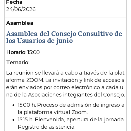
24/06/2026
Asamblea del Consejo Consultivo de
los Usuarios de junio
D
Horario
: 15:00
e
Temario
:
s
La reunión se llevará a cabo a través de la plat
c
aforma ZOOM. La invitación y link de acceso s
r
erán enviados por correo electrónico a cada u
i
na de la Asociaciones integrantes del Consejo.
p
c
15:00 h. Proceso de admisión de ingreso a
i
la plataforma virtual Zoom.
ó
15:15 h. Bienvenida, apertura de la jornada.
n
Registro de asistencia.