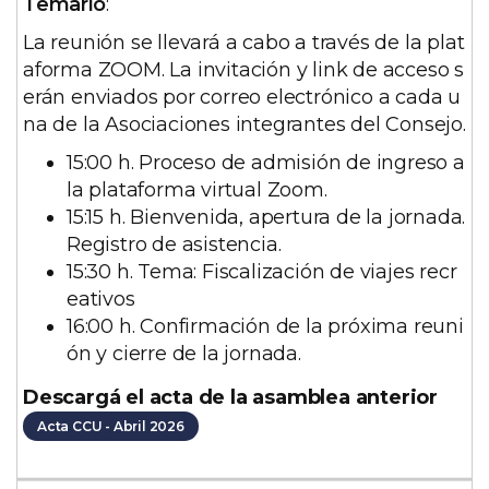
Temario
:
s
La reunión se llevará a cabo a través de la plat
c
aforma ZOOM. La invitación y link de acceso s
r
erán enviados por correo electrónico a cada u
i
na de la Asociaciones integrantes del Consejo.
p
c
15:00 h. Proceso de admisión de ingreso a
i
la plataforma virtual Zoom.
ó
15:15 h. Bienvenida, apertura de la jornada.
n
Registro de asistencia.
15:30 h. Tema: Fiscalización de viajes recr
eativos
16:00 h. Confirmación de la próxima reuni
ón y cierre de la jornada.
Descargá el acta de la asamblea anterior
Acta CCU - Abril 2026