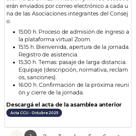
erán enviados por correo electrónico a cada u
i
na de las Asociaciones integrantes del Consej
p
o.
c
i
15:00 h. Proceso de admisión de ingreso a
ó
la plataforma virtual Zoom.
n
15:15 h. Bienvenida, apertura de la jornada.
Registro de asistencia.
15:30 h. Temas: pasaje de larga distancia.
Equipaje (descripción, normativa, reclam
os, sanciones).
16:00 h. Confirmación de la próxima reuni
ón y cierre de la jornada.
Descargá el acta de la asamblea anterior
Acta CCU - Octubre 2025