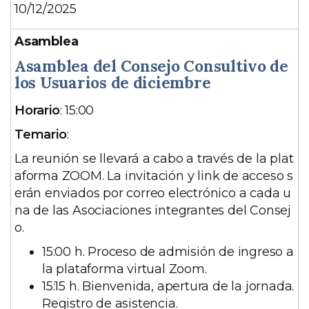
10/12/2025
Asamblea del Consejo Consultivo de
los Usuarios de diciembre
D
Horario
: 15:00
e
Temario
:
s
La reunión se llevará a cabo a través de la plat
c
aforma ZOOM. La invitación y link de acceso s
r
erán enviados por correo electrónico a cada u
i
na de las Asociaciones integrantes del Consej
p
o.
c
i
15:00 h. Proceso de admisión de ingreso a
ó
la plataforma virtual Zoom.
n
15:15 h. Bienvenida, apertura de la jornada.
Registro de asistencia.