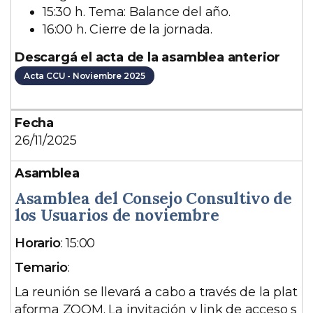
15:30 h. Tema: Balance del año.
16:00 h. Cierre de la jornada.
Descargá el acta de la asamblea anterior
Acta CCU - Noviembre 2025
26/11/2025
Asamblea del Consejo Consultivo de
los Usuarios de noviembre
D
Horario
: 15:00
e
Temario
:
s
La reunión se llevará a cabo a través de la plat
c
aforma ZOOM. La invitación y link de acceso s
r