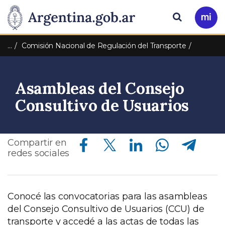
Pasar al contenido principal
Presidencia
Buscar
Ir
a
de
Mi
…
Comisión Nacional de Regulación del Transporte
Arg
la
Asambleas del Consejo
Nación
Consultivo de Usuarios
Compartir en Facebook
Compartir en Twitter
Compartir en Linkedin
Compartir en Whatsapp
Compartir en Telegram
Compartir en
redes sociales
Conocé las convocatorias para las asambleas
del Consejo Consultivo de Usuarios (CCU) de
transporte y accedé a las actas de todas las