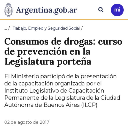
Pasar al contenido principal
Presidencia
Buscar
Ir
a
de
Mi
…
Trabajo, Empleo y Seguridad Social
Arg
la
Consumos de drogas: curso
Nación
de prevención en la
Legislatura porteña
El Ministerio participó de la presentación
de la capacitación organizada por el
Instituto Legislativo de Capacitación
Permanente de la Legislatura de la Ciudad
Autónoma de Buenos Aires (ILCP).
02 de agosto de 2017