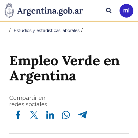
Pasar al contenido principal
Presidencia
Buscar
Ir
a
de
Mi
…
Estudios y estadísticas laborales
Arg
la
Nación
Empleo Verde en
Argentina
Compartir en
redes sociales
Compartir en Facebook
Compartir en Twitter
Compartir en Linkedin
Compartir en Whatsapp
Compartir en Telegram