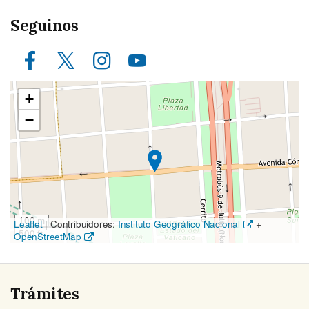
Seguinos
Facebook
X (ex Twitter)
Instagram
Youtube
Ubicación
+
en
−
el
mapa
100 m
Leaflet
|
Contribuidores:
Instituto Geográfico Nacional
+
500 ft
OpenStreetMap
Trámites