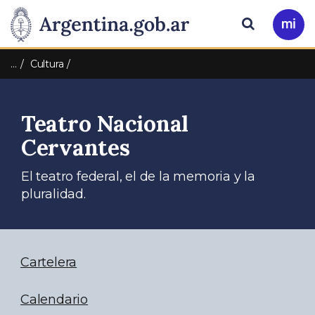
Pasar al contenido principal
Presidencia
Buscar
Ir
a
de
Mi
…
Cultura
Arg
la
Teatro Nacional
Nación
Cervantes
El teatro federal, el de la memoria y la
pluralidad.
Cartelera
Calendario