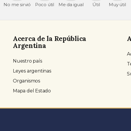
No me sirvió
Poco útil
Me da igual
Útil
Muy útil
Acerca de la República
A
Argentina
A
Nuestro país
T
Leyes argentinas
S
Organismos
Mapa del Estado