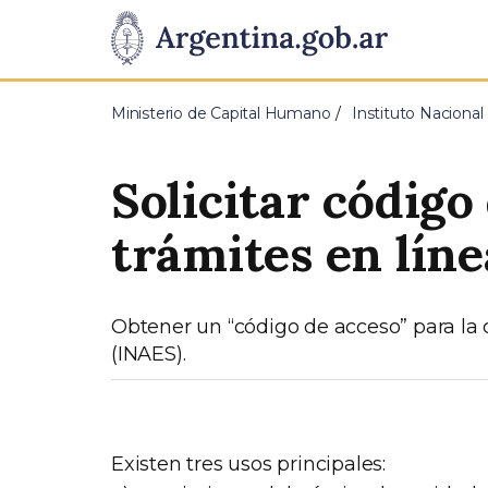
Pasar al contenido principal
Presidencia
de
Ministerio de Capital Humano
Instituto Nacional
la
Solicitar código
Nación
trámites en lín
Obtener un “código de acceso” para la c
(INAES).
Existen tres usos principales: