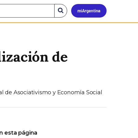
Mi
Buscar
en
el
Argen
sitio
lización de
nal de Asociativismo y Economía Social
n esta página