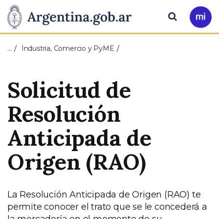
Pasar al contenido principal
Presidencia
Buscar
Ir
a
de
Mi
…
Industria, Comercio y PyME
Arg
la
Solicitud de
Nación
Resolución
Anticipada de
Origen (RAO)
La Resolución Anticipada de Origen (RAO) te
permite conocer el trato que se le concederá a