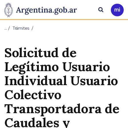
Pasar al contenido principal
Presidencia
Buscar
Ir
a
de
Mi
…
Trámites
Arg
la
Solicitud de
Nación
Legítimo Usuario
Individual Usuario
Colectivo
Transportadora de
Caudales y