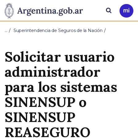
Pasar al contenido principal
Presidencia
Buscar
Ir
a
de
Mi
…
Superintendencia de Seguros de la Nación
Arg
la
Solicitar usuario
Nación
administrador
para los sistemas
SINENSUP o
SINENSUP
REASEGURO