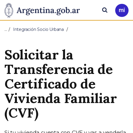
Pasar al contenido principal
Presidencia
Buscar
Ir
a
de
Mi
…
Integración Socio Urbana
Arg
la
Solicitar la
Nación
Transferencia de
Certificado de
Vivienda Familiar
(CVF)
Si tu vivienda cuenta con CVF y vas a venderla