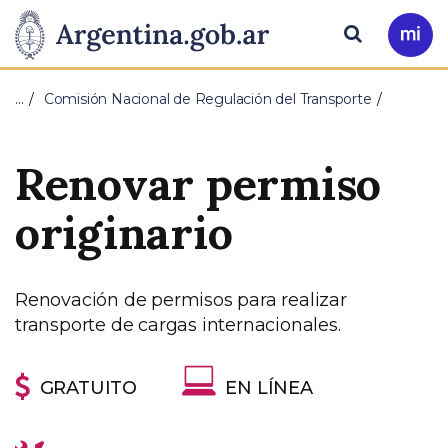
Pasar al contenido principal
Presidencia
Buscar
Ir
a
de
Mi
…
Comisión Nacional de Regulación del Transporte
Arg
la
Renovar permiso
Nación
originario
Renovación de permisos para realizar
transporte de cargas internacionales.
GRATUITO
EN LÍNEA