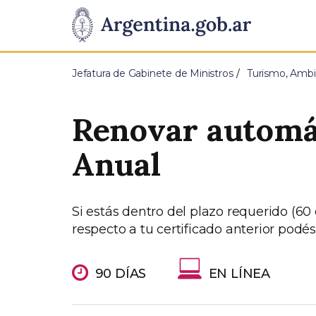
Pasar al contenido principal
Presidencia
de
Jefatura de Gabinete de Ministros
Turismo, Ambi
la
Renovar automá
Nación
Anual
Si estás dentro del plazo requerido (60
respecto a tu certificado anterior pod
90 DÍAS
EN LÍNEA