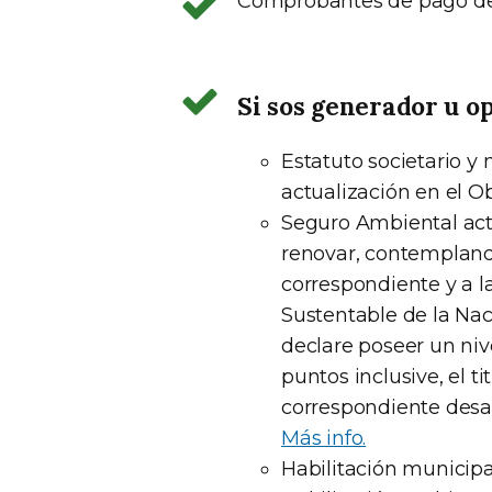
Comprobantes de pago de l
Si sos generador u o
Estatuto societario y
actualización en el Ob
Seguro Ambiental act
renovar, contempland
correspondiente y a l
Sustentable de la Nac
declare poseer un niv
puntos inclusive, el t
correspondiente desar
Más info.
Habilitación municipal