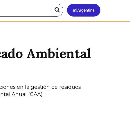
Mi
Buscar
en
el
Argen
sitio
cado Ambiental
ciones en la gestión de residuos
ntal Anual (CAA).