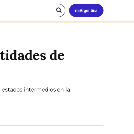
Mi
Buscar
en
el
Argen
sitio
tidades de
 estados intermedios en la