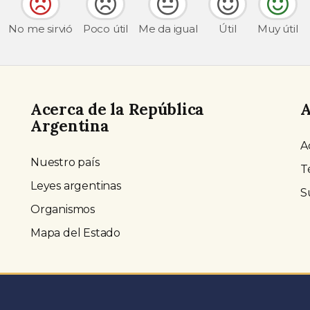
No me sirvió
Poco útil
Me da igual
Útil
Muy útil
Acerca de la República
A
Argentina
A
Nuestro país
T
Leyes argentinas
S
Organismos
Mapa del Estado