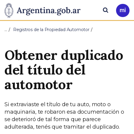
Pasar al contenido principal
Presidencia
Buscar
Ir
a
de
Mi
…
Registros de la Propiedad Automotor
Arg
la
Obtener duplicado
Nación
del título del
automotor
Si extraviaste el título de tu auto, moto o
maquinaria, te robaron esa documentación o
se deterioró de tal forma que parece
adulterada, tenés que tramitar el duplicado.