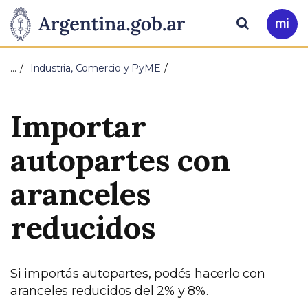
Pasar al contenido principal
Presidencia
Buscar
Ir
a
de
Mi
…
Industria, Comercio y PyME
Arg
la
Importar
Nación
autopartes con
aranceles
reducidos
Si importás autopartes, podés hacerlo con
aranceles reducidos del 2% y 8%.