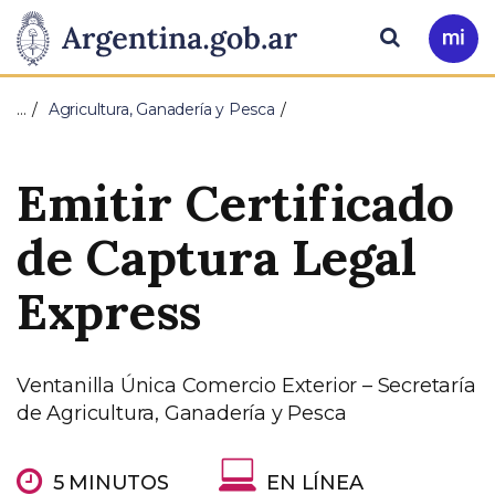
Pasar al contenido principal
Presidencia
Buscar
Ir
a
de
Mi
…
Agricultura, Ganadería y Pesca
Arg
la
Emitir Certificado
Nación
de Captura Legal
Express
Ventanilla Única Comercio Exterior – Secretaría
de Agricultura, Ganadería y Pesca
5 MINUTOS
EN LÍNEA